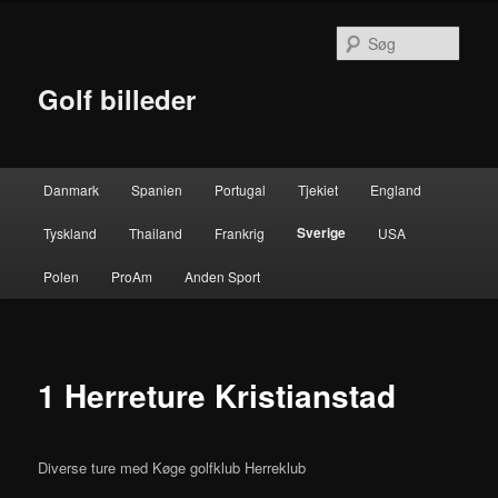
Fortsæt
til
Søg
primært
indhold
Golf billeder
Hovedmenu
Danmark
Spanien
Portugal
Tjekiet
England
Sverige
Tyskland
Thailand
Frankrig
USA
Polen
ProAm
Anden Sport
1 Herreture Kristianstad
Diverse ture med Køge golfklub Herreklub