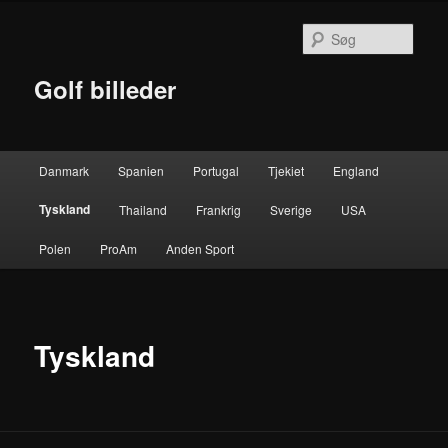
Fortsæt
til
Søg
primært
indhold
Golf billeder
Hovedmenu
Danmark
Spanien
Portugal
Tjekiet
England
Tyskland
Thailand
Frankrig
Sverige
USA
Polen
ProAm
Anden Sport
Tyskland