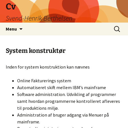
Hop
Cv
til
Svend-Henrik Berthelsen
indhold
Søg
Menu
efter:
System konstruktør
Inden for system konstruktion kan nævnes
Online Fakturerings system
Automatiseret skift mellem IBM’s mainframe
Software administration. Udvikling af programmer
samt hvordan programmerne kontrolleret afleveres
til produktions miljø.
Administration af bruger adgang via Menuer på
mainframe.