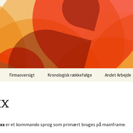
Firmaoversigt
Kronologisk rækkefølge
Andet Arbejde
Rækkefølge i tabel form
for firmaer
xx
uktør
Rækkefølge i liste form
for firmaer
gs
Tidslinje for firmaer
xx
er et kommando sprog som primært bruges på mainframe.
 Drift