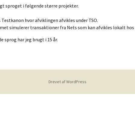
r
gt sproget i følgende større projekter.
 Testkanon hvor afviklingen afvikles under TSO.
met simulerer transaktioner fra Nets som kan afvikles lokalt hos
 sprog har jeg brugt i 15 år.
ltning
Drevet af WordPress
sulent