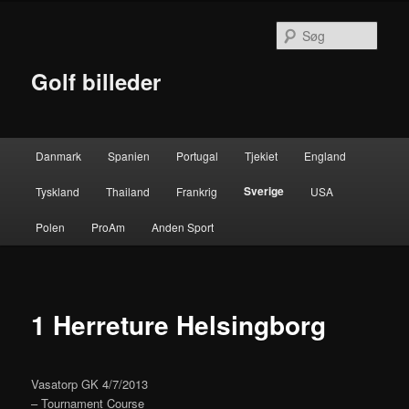
Fortsæt
til
Søg
primært
indhold
Golf billeder
Hovedmenu
Danmark
Spanien
Portugal
Tjekiet
England
Sverige
Tyskland
Thailand
Frankrig
USA
Polen
ProAm
Anden Sport
1 Herreture Helsingborg
Vasatorp GK 4/7/2013
– Tournament Course