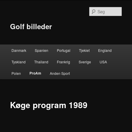
Fortsæt
til
Søg
primært
indhold
Golf billeder
Hovedmenu
Danmark
Spanien
Portugal
Tjekiet
England
Tyskland
Thailand
Frankrig
Sverige
USA
ProAm
Polen
Anden Sport
Køge program 1989