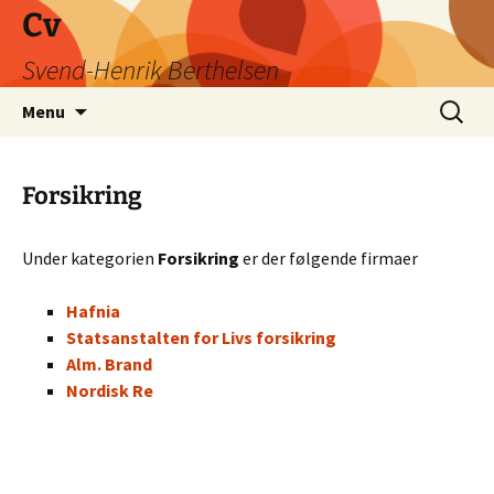
Hop
Cv
til
Svend-Henrik Berthelsen
indhold
Søg
Menu
efter:
Forsikring
Under kategorien
Forsikring
er der følgende firmaer
Hafnia
Statsanstalten for Livs forsikring
Alm. Brand
Nordisk Re