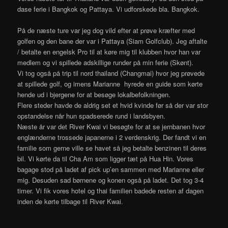
dase ferie i Bangkok og Pattaya. Vi udforskede bla. Bangkok.
På de næste ture var jeg dog vild efter at prøve kræfter med
golfen og den bane der var i Pattaya (Siam Golfclub). Jeg aftalte
/ betalte en engelsk Pro til at køre mig til klubben hvor han var
medlem og vi spillede adskillige runder på min ferie (Skønt).
Vi tog også på trip til nord thailand (Changmai) hvor jeg prøvede
at spillede golf, og imens Marianne hyrede en guide som kørte
hende ud i bjergene for at besøge lokalbefolkningen.
Flere steder havde de aldrig set et hvid kvinde før så der var stor
opstandelse når hun spadserede rund i landsbyen.
Næste år var det River Kwai vi besøgte for at se jernbanen hvor
englænderne trossede japanerne i 2 verdenskrig. Der fandt vi en
familie som gerne ville se havet så jeg betalte benzinen til deres
bil. Vi kørte da til Cha Am som ligger tæt på Hua Hin. Vores
bagage stod på ladet af pick up’en sammen med Marianne eller
mig. Desuden sad børnene og konen også på ladet. Det tog 3-4
timer. Vi fik vores hotel og thai familien badede resten af dagen
inden de kørte tilbage til River Kwai.