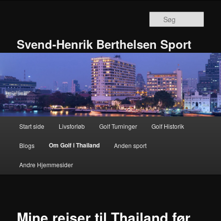
Fortsæt
til
Søg
primært
indhold
Svend-Henrik Berthelsen Sport
Hovedmenu
Start side
Livsforløb
Golf Turninger
Golf Historik
Om Golf i Thailand
Blogs
Anden sport
Andre Hjemmesider
Mine rejser til Thailand før