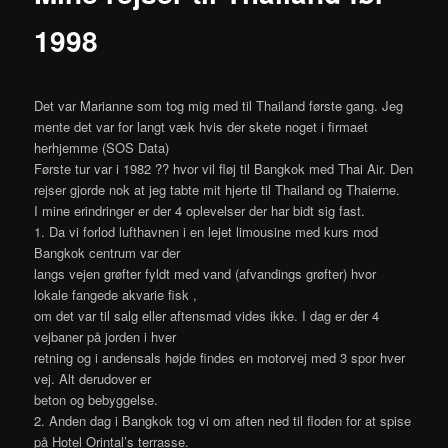
1998
Det var Marianne som tog mig med til Thailand første gang. Jeg
mente det var for langt væk hvis der skete noget i firmaet
herhjemme (SOS Data)
Første tur var i 1982 ?? hvor vil fløj til Bangkok med Thai Air. Den
rejser gjorde nok at jeg tabte mit hjerte til Thailand og Thaierne.
I mine erindringer er der 4 oplevelser der har bidt sig fast.
1. Da vi forlod lufthavnen i en lejet limousine med kurs mod
Bangkok centrum var der
langs vejen grøfter fyldt med vand (afvandings grøfter) hvor
lokale fangede akvarie fisk ,
om det var til salg eller aftensmad vides ikke. I dag er der 4
vejbaner på jorden i hver
retning og i andensals højde findes en motorvej med 3 spor hver
vej. Alt derudover er
beton og bebyggelse.
2. Anden dag i Bangkok tog vi om aften ned til floden for at spise
på Hotel Orintal’s terrasse.