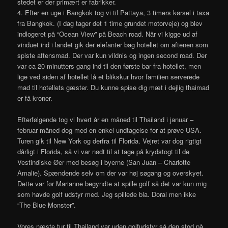
stedet er der primært er fabrikker.
4. Efter en uge i Bangkok tog vi til Pattaya, 3 timers kørsel i taxa
fra Bangkok. (I dag tager det 1 time grundet motorveje) og blev
indlogeret på “Ocean View” på Beach road. Når vi kigge ud af
vinduet ind i landet gik der elefanter bag hotellet om aftenen som
spiste aftensmad. Der var kun vildnis og ingen second road. Der
var ca 20 minutters gang ind til den første bar fra hotellet, men
lige ved siden af hotellet lå et blikskur hvor familien serverede
mad til hotellets gæster. Du kunne spise dig mæt i dejlig thaimad
er få kroner.
Efterfølgende tog vi hvert år en måned til Thailand i januar –
februar måned dog med en enkel undtagelse for at prøve USA.
Turen gik til New York og derfra til Florida. Vejret var dog rigtigt
dårligt i Florida, så vi var nødt til at tage på krydstogt til de
Vestindiske Øer med besøg i byerne (San Juan – Charlotte
Amalie). Spændende selv om der var høj søgang og overskyet.
Dette var før Marianne begyndte at spille golf så det var kun mig
som havde golf udstyr med. Jeg spillede bla. Doral men ikke
“The Blue Monster”.
Vores næste tur til Thailand var uden golfudstyr så den stod på